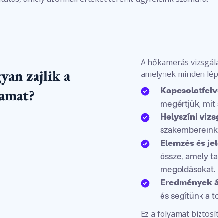
A hőkamerás vizsgálat
yan zajlik a
amelynek minden lépé
yamat?
Kapcsolatfelv
megértjük, mit 
Helyszíni vizs
szakembereinkk
Elemzés és jel
össze, amely tar
megoldásokat.
Eredmények át
és segítünk a 
Ez a folyamat biztos