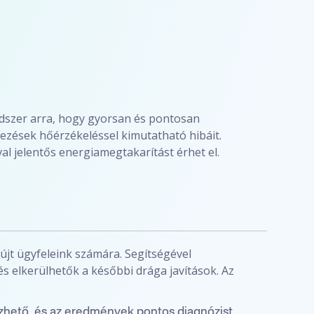
ódszer arra, hogy gyorsan és pontosan
ezések hőérzékeléssel kimutatható hibáit.
val jelentős energiamegtakarítást érhet el.
újt ügyfeleink számára. Segítségével
és elkerülhetők a későbbi drága javítások. Az
zhető, és az eredmények pontos diagnózist