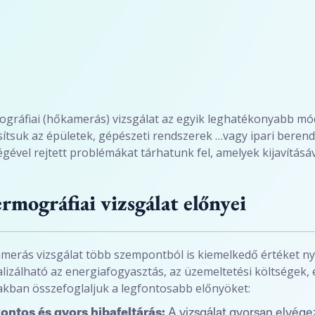
ográfiai (hőkamerás) vizsgálat az egyik leghatékonyabb m
ítsuk az épületek, gépészeti rendszerek …vagy ipari berend
égével rejtett problémákat tárhatunk fel, amelyek kijavításá
rmográfiai vizsgálat előnyei
merás vizsgálat több szempontból is kiemelkedő értéket ny
lizálható az energiafogyasztás, az üzemeltetési költségek, 
akban összefoglaljuk a legfontosabb előnyöket:
ontos és gyors hibafeltárás:
A vizsgálat gyorsan elvége