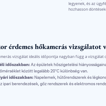
legyenek, és az ügyf
hozhasson döntéseke
or érdemes hőkamerás vizsgálatot 
merás vizsgálat ideális időpontja nagyban függ a vizsgálat cé
éli időszakban:
Az épületek hőszigetelési hiányosságaina
őmérséklet között legalább 20°C különbség van.
yári időszakban:
Napelemek, hűtőrendszerek és légkond
z ipari berendezések, gőz rendszerek és elektromos rends