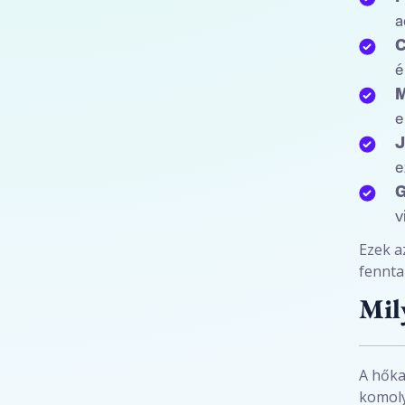
a
C
é
M
e
J
e
G
v
Ezek a
fennta
Mil
A hőka
komoly