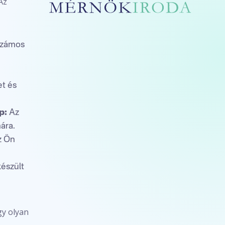
Az
számos
et és
p:
Az
ára.
 Ön
észült
gy olyan