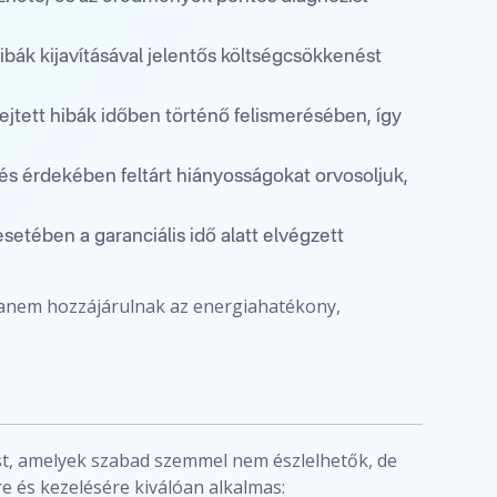
ibák kijavításával jelentős költségcsökkenést
rejtett hibák időben történő felismerésében, így
 érdekében feltárt hiányosságokat orvosoljuk,
etében a garanciális idő alatt elvégzett
hanem hozzájárulnak az energiahatékony,
t, amelyek szabad szemmel nem észlelhetők, de
 és kezelésére kiválóan alkalmas: