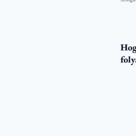
Hog
fol