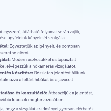
 egyszerű, átlátható folyamat során zajlik,
se ügyfeleink kényelmét szolgálja:
étel:
Egyeztetjük az igényeit, és pontosan
szeretne elérni.
gálat:
Modern eszközökkel és tapasztalt
el elvégezzük a hőkamerás vizsgálatot.
entés készítése:
Részletes jelentést állítunk
talmazza a feltárt hibákat és a javasolt
adása és konzultáció:
Átbeszéljük a jelentést,
további lépések megtervezésében.
ítja, hogy a vizsgálat eredményei gyorsan elérhetők