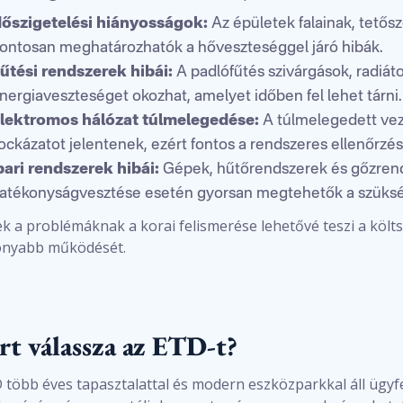
őszigetelési hiányosságok:
Az épületek falainak, tetős
ontosan meghatározhatók a hőveszteséggel járó hibák.
űtési rendszerek hibái:
A padlófűtés szivárgások, radiá
nergiaveszteséget okozhat, amelyet időben fel lehet tárni.
lektromos hálózat túlmelegedése:
A túlmelegedett vez
ockázatot jelentenek, ezért fontos a rendszeres ellenőrzés
pari rendszerek hibái:
Gépek, hűtőrendszerek és gőzren
atékonyságvesztése esetén gyorsan megtehetők a szüksé
k a problémáknak a korai felismerése lehetővé teszi a köl
onyabb működését.
rt válassza az ETD-t?
 több éves tapasztalattal és modern eszközparkkal áll ügyfe