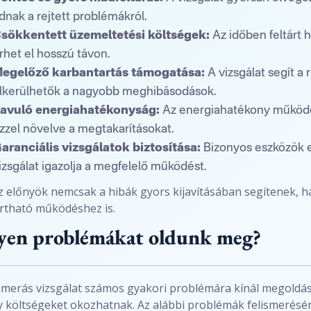
dnak a rejtett problémákról.
sökkentett üzemeltetési költségek:
Az időben feltárt h
rhet el hosszú távon.
egelőző karbantartás támogatása:
A vizsgálat segít a 
lkerülhetők a nagyobb meghibásodások.
avuló energiahatékonyság:
Az energiahatékony működés
zzel növelve a megtakarításokat.
aranciális vizsgálatok biztosítása:
Bizonyos eszközök es
izsgálat igazolja a megfelelő működést.
z előnyök nemcsak a hibák gyors kijavításában segítenek, 
rtható működéshez is.
yen problémákat oldunk meg?
merás vizsgálat számos gyakori problémára kínál megoldás
 költségeket okozhatnak. Az alábbi problémák felismerésére