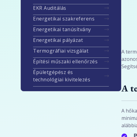
EKR Auditálás
Energetikai szakreferens
Energetikai tanúsítvány
Energetikai pályázat
Termográfiai vizsgálat
A term
azonos
Építési műszaki ellenőrzés
Segíts
Épületgépész és
technológiai kivitelezés
A te
A hőka
minima
alábbi
P