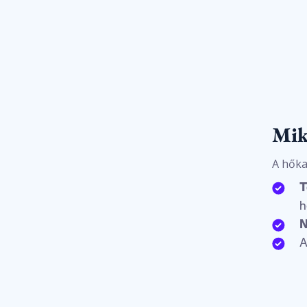
Mik
A hőka
T
h
N
A