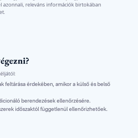
él azonnali, releváns információk birtokában
t.
végezni?
ljától:
k feltárása érdekében, amikor a külső és belső
icionáló berendezések ellenőrzésére.
zerek időszaktól függetlenül ellenőrizhetőek.