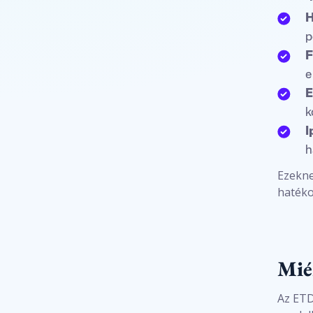
H
p
F
e
E
k
I
h
Ezekne
haték
Mié
Az ETD