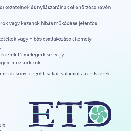
zerkezeteinek és nyílászáróinak ellenőrzése révén
torok vagy kazánok hibás működése jelentős
etékek vagy hibás csatlakozások komoly
.
dszerek túlmelegedése vagy
ges intézkedések.
tséghatékony megoldásokat, valamint a rendszerek
lei