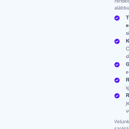
rendel
alábbi
T
e
s
K
C
d
G
e
R
i
R
j
v
Velünk
szolgá