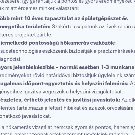
kezésére, így garantáljuk a pontos és gyors eredményeket. 
ak miatt érdemes minket választani:
öbb mint 10 éves tapasztalat az épületgépészet és
nergetika területén:
Szakértő csapatunk az évek során 
ikeres projektet zárt le.
iemelkedő pontosságú hőkamerás eszközök:
súcstechnológiás eszközeink biztosítják a precíz mérések
iagnózist.
yors jelentéskészítés – normál esetben 1-3 munkana
redményeket rövid határidővel biztosítjuk ügyfeleink szám
ugalmas időpont-egyeztetés és helyszíni felmérés:
Az
gényeihez igazítva végezzük a helyszíni vizsgálatokat.
észletes, érthető jelentés és javítási javaslatok:
Az elk
elentés tartalmazza a feltárt hibákat és az azok orvoslására
onatkozó javaslatokat.
 a hőkamerás vizsgálat nemcsak gyors és pontos, hanem e
ltatás, amely azonnali értéket teremt ügyfeleink számára.